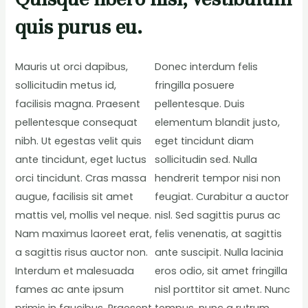
quis purus eu.
Mauris ut orci dapibus,
Donec interdum felis
sollicitudin metus id,
fringilla posuere
facilisis magna. Praesent
pellentesque. Duis
pellentesque consequat
elementum blandit justo,
nibh. Ut egestas velit quis
eget tincidunt diam
ante tincidunt, eget luctus
sollicitudin sed. Nulla
orci tincidunt. Cras massa
hendrerit tempor nisi non
augue, facilisis sit amet
feugiat. Curabitur a auctor
mattis vel, mollis vel neque.
nisl. Sed sagittis purus ac
Nam maximus laoreet erat,
felis venenatis, at sagittis
a sagittis risus auctor non.
ante suscipit. Nulla lacinia
Interdum et malesuada
eros odio, sit amet fringilla
fames ac ante ipsum
nisl porttitor sit amet. Nunc
primis in faucibus. Praesent
tempus, nunc a rutrum