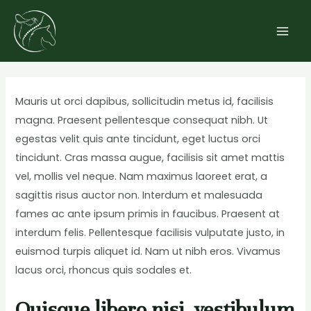
Zum
MAI
Inhalt
MEN
springen
Post
Mauris ut orci dapibus, sollicitudin metus id, facilisis
navigation
magna. Praesent pellentesque consequat nibh. Ut
egestas velit quis ante tincidunt, eget luctus orci
tincidunt. Cras massa augue, facilisis sit amet mattis
vel, mollis vel neque. Nam maximus laoreet erat, a
sagittis risus auctor non. Interdum et malesuada
fames ac ante ipsum primis in faucibus. Praesent at
interdum felis. Pellentesque facilisis vulputate justo, in
euismod turpis aliquet id. Nam ut nibh eros. Vivamus
lacus orci, rhoncus quis sodales et.
Quisque libero nisi, vestibulum